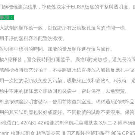
如用酶標儀測定結果，準確性決定于ELISA板底的平整與透明度
事項：
入試劑的順序應一致，以保證所有反應板孔溫育的時間一樣。
用干凈的塑料容器配置洗滌液。
說明書中標明的時間、加液的量及順序進行溫育操作。
物A應揮發，避免長時間打開蓋子。底物B對光敏感，避免長時
滌酶標板時應充分拍干，不要將吸水紙直接放入酶標反應孔中吸
用一次性的吸頭以免交叉污染，吸取終止液和底物A、B液時，避
驗中不用的板條應立即放回包裝袋中，密封保存，以免變質。
劑應按標簽說明書儲存，使用前恢復到室溫。稀稀過后的標準品
用的其它試劑應包裝好或蓋好。不同批號的試劑不要混用。保質
樣蛋白1-42(Aβ1-42)檢測試劑盒氈毛美洲茶素 3,5-二-2-羥苯磺鈉 
merin 檢測試劑盒 粘毛黃芩素 III 四乙酯N-羥琥珀酰亞 98% CP,