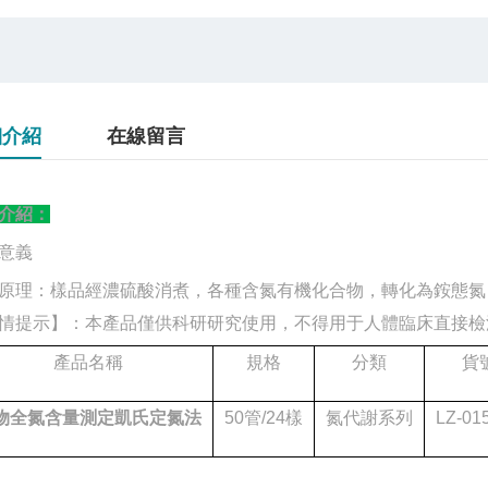
細介紹
在線留言
介紹：
意義
原理：樣品經濃硫酸消煮，各種含氮有機化合物，轉化為銨態氮
情提示】：本產品僅供科研研究使用，不得用于人體臨床直接檢
產品名稱
規格
分類
貨
物全氮含量測定凱氏定氮法
50管/24樣
氮代謝系列
LZ-01