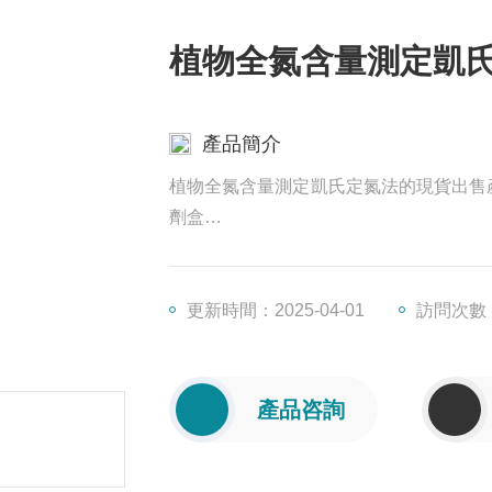
植物全氮含量測定凱
產品簡介
植物全氮含量測定凱氏定氮法的現貨出售產
劑盒
人3特異性抗中性粒細胞胞質抗體(PR3-A
檢測試劑盒
646-19-51，7-庚二胺組織總抗氧化能
更新時間：2025-04-01
訪問次數：
黑菇、煙色紅菇食物總抗氧化能力（TAC
產品咨詢