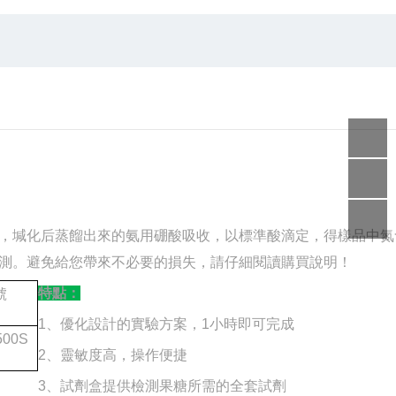
，堿化后蒸餾出來的氨用硼酸吸收，以標準酸滴定，得樣品中氮
測。避免給您帶來不必要的損失，請仔細閱讀購買說明！
特點：
號
1、優化設計的實驗方案，1小時即可完成
500S
2、靈敏度高，操作便捷
3、試劑盒提供檢測果糖所需的全套試劑