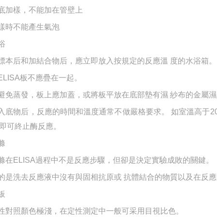
管底加樣，不能加在管壁上
加樣時不能產生氣泡
浴
加標本后和加結合物后，應立即放入按規定的反應溫 度的水浴箱。
各ELISA板不應疊在一起。
為避免蒸發，板上應加蓋，或將板平放在底部墊有濕 紗布的金屬
加入底物后，反應的時間和溫度通常不做嚴格要求。 如室溫高于2
即可終止酶反應。
滌
洗滌在ELISA過程中不是反應步驟，但卻是決定實驗成敗的關鍵。
目的是洗去反應液中沒有與固相抗原或 抗體結合的物質以及在反
板
陰性對照顏色極淺，在定性測定中一般可采用目視比色。