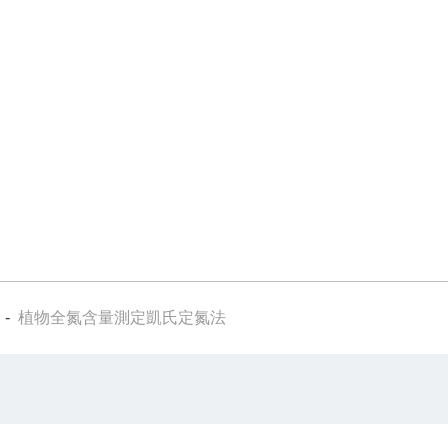
-
植物全氮含量測定凱氏定氮法