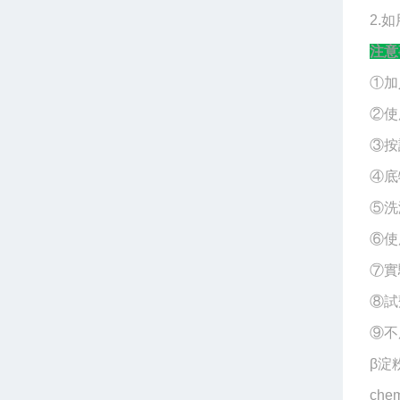
2.
注意
①加
②使
③按
④底
⑤洗
⑥使
⑦實
⑧試
⑨不
β淀粉
che