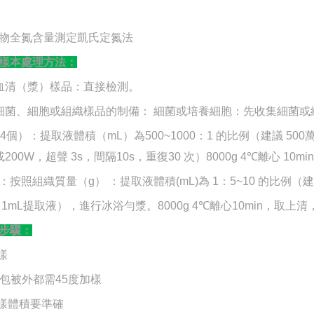
樣本處理方法：
血清（漿）樣品：直接檢測。
細菌、細胞或組織樣品的制備： 細菌或培養細胞：先收集細菌
04個）：提取液體積（mL）為500~1000：1 的比例（建議 
或200W，超聲 3s，間隔10s，重復30 次）8000g 4℃離心 1
：按照組織質量（
g） ：提取液體積(mL)為 1：5~10 的比例（
1mL提取液），進行冰浴勻漿。8000g 4℃離心10min，取上
步驟：
樣
 除包被外都需45度加樣
加樣體積要準確