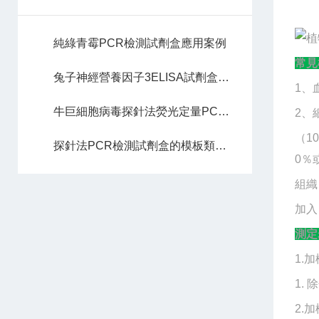
純綠青霉PCR檢測試劑盒應用案例
常見
兔子神經營養因子3ELISA試劑盒注意事項
1、
牛巨細胞病毒探針法熒光定量PCR試劑盒實驗操作
2、
（
1
探針法PCR檢測試劑盒的模板類型說明
0％
組織
加入
測定
1.加
1.
2.