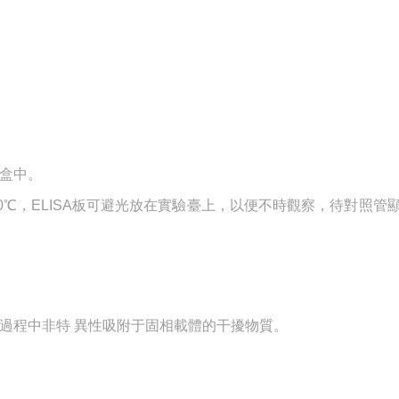
濕盒中。
0℃，ELISA板可避光放在實驗臺上，以便不時觀察，待對照管
應過程中非特 異性吸附于固相載體的干擾物質。