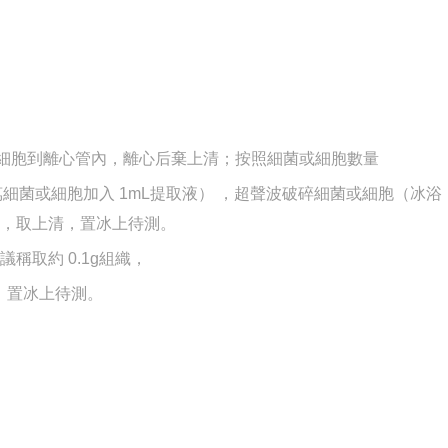
或細胞到離心管內，離心后棄上清；按照細菌或細胞數量
500萬細菌或細胞加入 1mL提取液） ，超聲波破碎細菌或細胞（冰浴
0min，取上清，置冰上待測。
建議稱取約 0.1g組織，
清，置冰上待測。