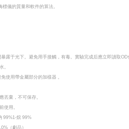
、酶標儀的質量和軟件的算法。
間暴露于光下。避免用手接觸，有毒。實驗完成后應立即讀取OD
水。
免使用帶金屬部分的加樣器 。
應丟棄，不可保存。
前使用。
99%1-烷 99%
95.0%（劇品）