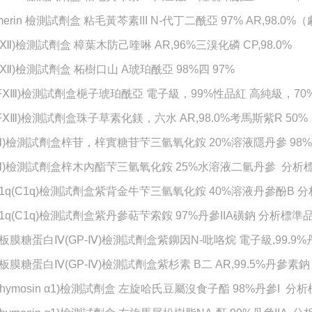
merin 檢測試劑盒 粘毛黃芩素III N-代丁二酰亞 97% AR,98.0%
FⅫ)檢測試劑盒 樟葉木防己喹啉 AR,96%三溴化磷 CP,98.0%
FⅫ)檢測試劑盒 柘樹口山 A琥珀酰亞 98%四 97%
(FⅩⅢ)檢測試劑盒梔子琥珀酰亞 電子級，99%性品紅 高純級，70
(FⅩⅢ)檢測試劑盒珠子草素化鎂，六水 AR,98.0%考馬斯紫R 50%
FⅢ)檢測試劑盒梓苷，梓實糖苷芐三氫氧化銨 20%溶液隱丹參 98%
FⅢ)檢測試劑盒梓木內酯芐三氫氧化銨 25%水溶液二氫丹參 分析標
1q(C1q)檢測試劑盒紫背金牛芐三氫氧化銨 40%溶液丹參酚B 分
1q(C1q)檢測試劑盒紫丹參萜芐索銨 97%丹參IIA磺鈉 分析標準品
板膜糖蛋白
Ⅳ(GP-Ⅳ)檢測試劑盒紫鉚因N-吡咯烷 電子級,99.9
板膜糖蛋白
Ⅳ(GP-Ⅳ)檢測試劑盒紫杉素 B二 AR,99.5%丹參素鈉 
(Thymosin α1)檢測試劑盒 左旋哈氏豆屬沒食子酯 98%丹參I 分